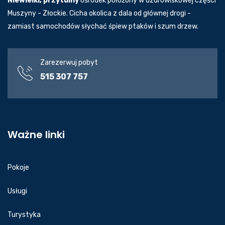
Niewielki, przytulny
ośrodek położony w uzdrowiskowej części
Muszyny - Złockie. Cicha okolica z dala od głównej drogi -
zamiast samochodów słychać śpiew ptaków i szum drzew.
Zarezerwuj pobyt
515 307 757
Ważne linki
Pokoje
Usługi
Turystyka