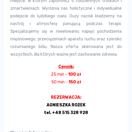
miejsce, w którym zapomnisz o codziennych troskach i
zmartwieniach. Wyróżnia nas holistyczne i indywidualne
podejście do ludzkiego ciała. Duży nacisk kładziemy na
nastrój i atmosferę panującą podczas terapii.
Specjalizujemy się w niwelowaniu napięć pochodzenia
mięśniowego, przeciążeniach aparatu ruchu oraz szeroko
rozumianego bólu. Nasza oferta skierowana jest do
wszystkich, dla których ważne jest zachowanie zdrowia.
Cennik:
25 min -
100 zł
50 min -
150 zł
REZERWACJA:
AGNIESZKA ROŻEK
tel. +48 515 328 928