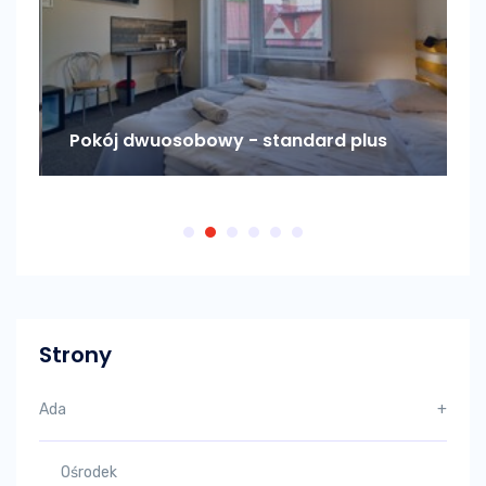
Pokój dwuosobowy - standard plus
P
Strony
Ada
+
Ośrodek