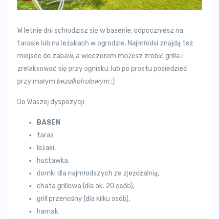
W letnie dni schłodzisz się w basenie, odpoczniesz na
tarasie lub na leżakach w ogrodzie. Najmłodsi znajdą też
miejsce do zabaw, a wieczorem możesz zrobić grilla i
zrelaksować się przy ognisku, lub po prostu posiedzieć
przy małym
bezalkoholowym
;)
Do Waszej dyspozycji:
BASEN
taras
leżaki,
huśtawka,
domki dla najmłodszych ze zjeżdżalnią,
chata grillowa (dla ok. 20 osób),
grill przenośny (dla kilku osób),
hamak.