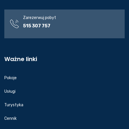
Zarezerwuj pobyt
515 307 757
Ważne linki
Pokoje
Usługi
Turystyka
Cennik