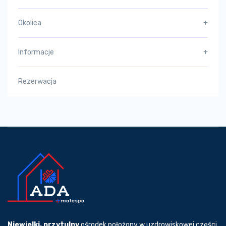
Okolica
+
Informacje
+
Rezerwacja
Niewielki, przytulny
ośrodek położony w uzdrowiskowej części