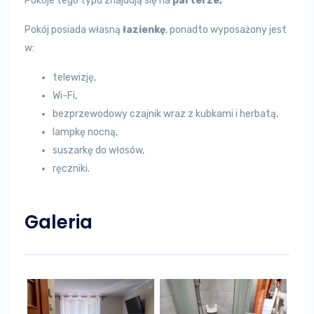
Pokoje tego typu znajdują się na
parterze,
Pokój posiada własną
łazienkę
, ponadto wyposażony jest
w:
telewizję,
Wi-Fi,
bezprzewodowy czajnik wraz z kubkami i herbatą,
lampkę nocną,
suszarkę do włosów,
ręczniki.
Galeria