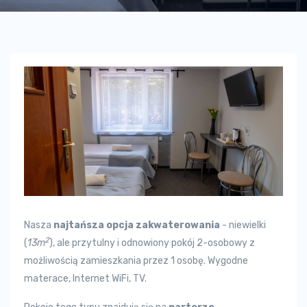
Nasza
najtańsza opcja zakwaterowania
- niewielki
2
(
13m
), ale przytulny i odnowiony pokój 2-osobowy z
możliwością zamieszkania przez 1 osobę. Wygodne
materace, Internet WiFi, TV.